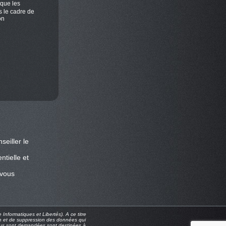
 que les
s le cadre de
on
eiller le
ntielle et
 vous
Informatiques et Libertés). A ce titre
tion et de suppression des données qui
 vous sont demandées sont destinées à