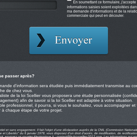
En soumettant ce formulaire, j'accepte
informations saisies soient exploitées dan
ma demande d'informations et de la relati
commerciale qui peut en découler.
 se passer après?
mande d'information sera étudiée puis immédiatement transmise au cons
che de chez vous.
liste de la loi Scellier vous proposera une étude personnalisée (confide
gement) afin de savoir si la loi Scellier est adaptée à votre situation.
ble professionnel, il pourra, si vous le souhaitez, vous accompagner et
r à chaque étape de votre projet.
ntiel et sans engagement. Il fait l'objet d'une déclaration auprès de la CNIL (Commission Nationale 
e et Libertés" du 6 janvier 1978, vous disposez d'un droit d'accès, de modification, de rectifica
it, envoyez un courrier électronique à : contact@la-loi-scellier-2012.com. Les informations qui