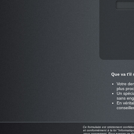
Que va t'il
Votre de
plus pro
Un spécia
sans enga
En vérita
conseille
Ce formulaire est strictement confide
et conformément à la loi "Informatiqu
vous concernent. Pour exercer ce dro