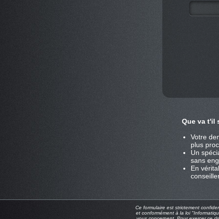
Que va t'il
Votre de
plus pro
Un spécia
sans enga
En vérita
conseille
Ce formulaire est strictement confide
et conformément à la loi "Informatiqu
vous concernent. Pour exercer ce dro