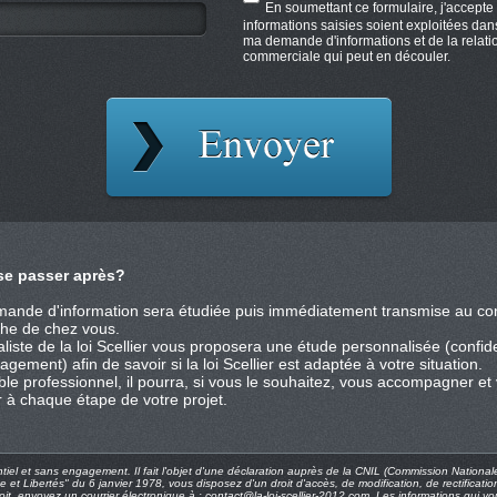
En soumettant ce formulaire, j'accepte
informations saisies soient exploitées dan
ma demande d'informations et de la relati
commerciale qui peut en découler.
 se passer après?
mande d'information sera étudiée puis immédiatement transmise au cons
che de chez vous.
liste de la loi Scellier vous proposera une étude personnalisée (confide
gement) afin de savoir si la loi Scellier est adaptée à votre situation.
ble professionnel, il pourra, si vous le souhaitez, vous accompagner et
r à chaque étape de votre projet.
ntiel et sans engagement. Il fait l'objet d'une déclaration auprès de la CNIL (Commission Nationale 
e et Libertés" du 6 janvier 1978, vous disposez d'un droit d'accès, de modification, de rectifica
it, envoyez un courrier électronique à : contact@la-loi-scellier-2012.com. Les informations qui