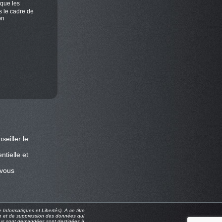
 que les
s le cadre de
on
eiller le
ntielle et
 vous
Informatiques et Libertés). A ce titre
tion et de suppression des données qui
 vous sont demandées sont destinées à